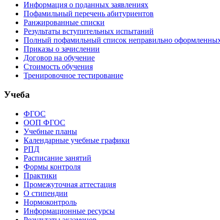
Информация о поданных заявлениях
Пофамильный перечень абитуриентов
Ранжированные списки
Результаты вступительных испытаний
Полный пофамильный список неправильно оформленных 
Приказы о зачислении
Договор на обучение
Стоимость обучения
Тренировочное тестирование
Учеба
ФГОС
ООП ФГОС
Учебные планы
Календарные учебные графики
РПД
Расписание занятий
Формы контроля
Практики
Промежуточная аттестация
О стипендии
Нормоконтроль
Информационные ресурсы
Результаты экзаменов