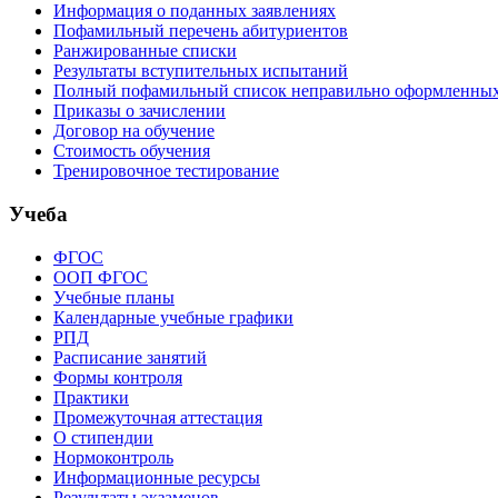
Информация о поданных заявлениях
Пофамильный перечень абитуриентов
Ранжированные списки
Результаты вступительных испытаний
Полный пофамильный список неправильно оформленных 
Приказы о зачислении
Договор на обучение
Стоимость обучения
Тренировочное тестирование
Учеба
ФГОС
ООП ФГОС
Учебные планы
Календарные учебные графики
РПД
Расписание занятий
Формы контроля
Практики
Промежуточная аттестация
О стипендии
Нормоконтроль
Информационные ресурсы
Результаты экзаменов