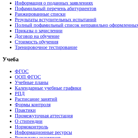
Информация о поданных заявлениях
Пофамильный перечень абитуриентов
Ранжированные списки
Результаты вступительных испытаний
Полный пофамильный список неправильно оформленных 
Приказы о зачислении
Договор на обучение
Стоимость обучения
Тренировочное тестирование
Учеба
ФГОС
ООП ФГОС
Учебные планы
Календарные учебные графики
РПД
Расписание занятий
Формы контроля
Практики
Промежуточная аттестация
О стипендии
Нормоконтроль
Информационные ресурсы
Результаты экзаменов