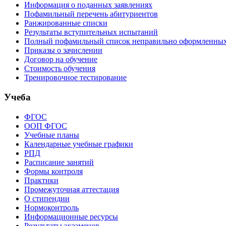
Информация о поданных заявлениях
Пофамильный перечень абитуриентов
Ранжированные списки
Результаты вступительных испытаний
Полный пофамильный список неправильно оформленных 
Приказы о зачислении
Договор на обучение
Стоимость обучения
Тренировочное тестирование
Учеба
ФГОС
ООП ФГОС
Учебные планы
Календарные учебные графики
РПД
Расписание занятий
Формы контроля
Практики
Промежуточная аттестация
О стипендии
Нормоконтроль
Информационные ресурсы
Результаты экзаменов