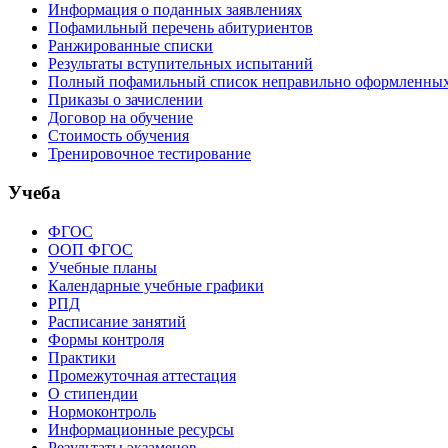
Информация о поданных заявлениях
Пофамильный перечень абитуриентов
Ранжированные списки
Результаты вступительных испытаний
Полный пофамильный список неправильно оформленных 
Приказы о зачислении
Договор на обучение
Стоимость обучения
Тренировочное тестирование
Учеба
ФГОС
ООП ФГОС
Учебные планы
Календарные учебные графики
РПД
Расписание занятий
Формы контроля
Практики
Промежуточная аттестация
О стипендии
Нормоконтроль
Информационные ресурсы
Результаты экзаменов