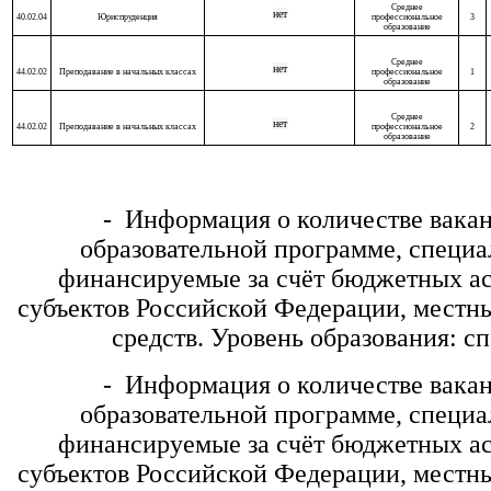
Среднее
нет
40.02.04
Юриспруденция
профессиональное
3
образование
Среднее
нет
44.02.02
Преподавание в начальных классах
профессиональное
1
образование
Среднее
нет
44.02.02
Преподавание в начальных классах
профессиональное
2
образование
- Информация о количестве вакант
образовательной программе, специа
финансируемые за счёт бюджетных а
субъектов Российской Федерации, местны
средств. Уровень образования: с
- Информация о количестве вакант
образовательной программе, специа
финансируемые за счёт бюджетных а
субъектов Российской Федерации, местны