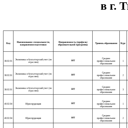
в г.
Наименование специальности,
Направленность (профиль)
Код
Уровень образования
Курс
направления подготовки
образовательной программы
Среднее
Экономика и бухгалтерский учет (по
нет
38.02.01
профессиональное
1
отраслям)
образование
Среднее
Экономика и бухгалтерский учет (по
нет
38.02.01
профессиональное
2
отраслям)
образование
Среднее
Экономика и бухгалтерский учет (по
нет
38.02.01
профессиональное
3
отраслям)
образование
Среднее
нет
40.02.04
Юриспруденция
профессиональное
1
образование
Среднее
нет
40.02.04
Юриспруденция
профессиональное
2
образование