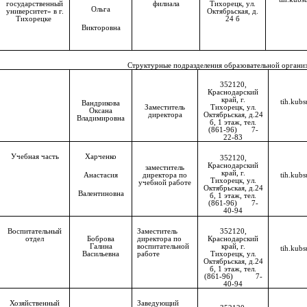
государственный
филиала
Тихорецк, ул.
Ольга
университет» в г.
Октябрьская, д.
Тихорецке
24 б
Викторовна
Структурные подразделения образовательной органи
352120,
Краснодарский
край, г.
tih.kubs
Вандрикова
Заместитель
Тихорецк, ул.
Оксана
директора
Октябрьская, д.24
Владимировна
б, 1 этаж, тел.
(861-96) 7-
22-83
Учебная часть
Харченко
352120,
Краснодарский
заместитель
край, г.
Анастасия
директора по
tih.kubs
Тихорецк, ул.
учебной работе
Октябрьская, д.24
Валентиновна
б, 1 этаж, тел.
(861-96) 7-
40-94
Воспитательный
Заместитель
352120,
отдел
Боброва
директора по
Краснодарский
Галина
воспитательной
край, г.
tih.kubs
Васильевна
работе
Тихорецк, ул.
Октябрьская, д.24
б, 1 этаж, тел.
(861-96) 7-
40-94
Хозяйственный
Заведующий