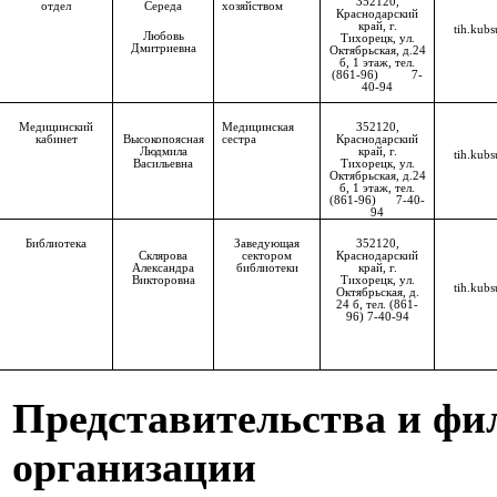
352120,
отдел
Середа
хозяйством
Краснодарский
край, г.
tih.kubs
Любовь
Тихорецк, ул.
Дмитриевна
Октябрьская, д.24
б, 1 этаж, тел.
(861-96) 7-
40-94
Медицинский
Медицинская
352120,
кабинет
Высокопоясная
сестра
Краснодарский
Людмила
край, г.
tih.kubs
Васильевна
Тихорецк, ул.
Октябрьская, д.24
б, 1 этаж, тел.
(861-96) 7-40-
94
Библиотека
Заведующая
352120,
Склярова
сектором
Краснодарский
Александра
библиотеки
край, г.
Викторовна
Тихорецк, ул.
tih.kubs
Октябрьская, д.
24 б, тел. (861-
96) 7-40-94
Представительства и фи
организации