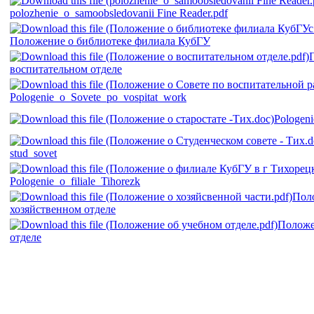
polozhenie_o_samoobsledovanii Fine Reader.pdf
Положение о библиотеке филиала КубГУ
воспитательном отделе
Pologenie_o_Sovete_po_vospitat_work
Pologeni
stud_sovet
Pologenie_o_filiale_Tihorezk
Пол
хозяйственном отделе
Положе
отделе