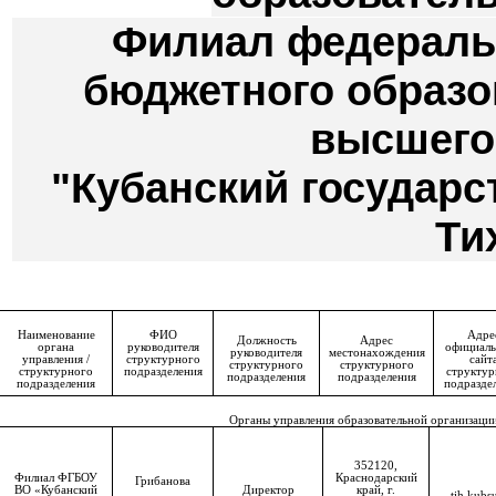
Филиал федеральн
бюджетного образо
высшего
"Кубанский государс
Ти
Наименование
ФИО
Адре
Должность
Адрес
органа
руководителя
официал
руководителя
местонахождения
управления /
структурного
сайт
структурного
структурного
структурного
подразделения
структур
подразделения
подразделения
подразделения
подразде
Органы управления образовательной организации
352120,
Филиал ФГБОУ
Краснодарский
Грибанова
ВО «Кубанский
Директор
край, г.
tih.kubs