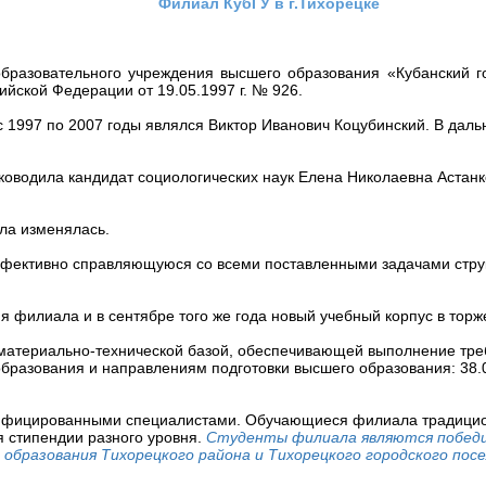
Филиал КубГУ в г.Тихорецке
бразовательного учреждения высшего образования «Кубанский го
йской Федерации от 19.05.1997 г. № 926.
1997 по 2007 годы являлся Виктор Иванович Коцубинский. В дальн
уководила кандидат социологических наук Елена Николаевна Астанк
ла изменялась.
ективно справляющуюся со всеми поставленными задачами структу
я филиала и в сентябре того же года новый учебный корпус в торж
материально-технической базой, обеспечивающей выполнение тр
разования и направлениям подготовки высшего образования: 38.0
ифицированными специалистами. Обучающиеся филиала традиционн
 стипендии разного уровня.
Студенты филиала являются победи
 образования Тихорецкого района и Тихорецкого городского посе