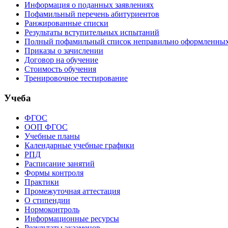
Информация о поданных заявлениях
Пофамильный перечень абитуриентов
Ранжированные списки
Результаты вступительных испытаний
Полный пофамильный список неправильно оформленных 
Приказы о зачислении
Договор на обучение
Стоимость обучения
Тренировочное тестирование
Учеба
ФГОС
ООП ФГОС
Учебные планы
Календарные учебные графики
РПД
Расписание занятий
Формы контроля
Практики
Промежуточная аттестация
О стипендии
Нормоконтроль
Информационные ресурсы
Результаты экзаменов