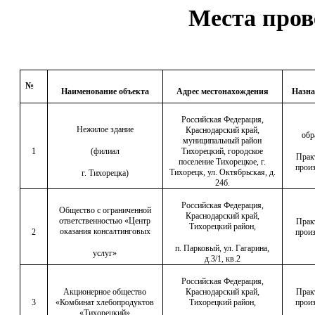
Места пров
№
Наименование объекта
Адрес местонахождения
Назна
Российская Федерация,
Нежилое здание
Краснодарский край,
обр
муниципальный район
1
(филиал
Тихорецкий, городское
Прак
поселение Тихорецкое, г.
произ
Тихорецк, ул. Октябрьская, д.
г. Тихорецка)
24б.
Российская Федерация,
Общество с ограниченной
Краснодарский край,
ответственностью «Центр
Прак
Тихорецкий район,
оказания консалтинговых
2
произ
п. Парковый, ул. Гагарина,
услуг»
д.3/1, кв.2
Российская Федерация,
Акционерное общество
Краснодарский край,
Прак
3
«Комбинат хлебопродуктов
Тихорецкий район,
произ
«Тихорецкий»