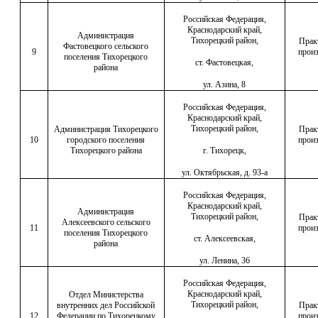
Российская Федерация,
Краснодарский край,
Администрация
Тихорецкий район,
Прак
Фастовецкого сельского
9
произ
поселения Тихорецкого
ст. Фастовецкая,
района
ул. Азина, 8
Российская Федерация,
Краснодарский край,
Тихорецкий район,
Администрация Тихорецкого
Прак
10
городского поселения
произ
Тихорецкого района
г. Тихорецк,
ул. Октябрьская, д. 93-а
Российская Федерация,
Краснодарский край,
Администрация
Тихорецкий район,
Прак
Алексеевского сельского
11
произ
поселения Тихорецкого
ст. Алексеевская,
района
ул. Ленина, 36
Российская Федерация,
Краснодарский край,
Отдел Министерства
Тихорецкий район,
внутренних дел Российской
Прак
12
Федерации по Тихорецкому
произ