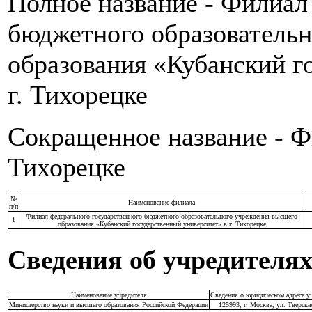
Полное название -
Филиал 
бюджетного образователь
образования «Кубанский г
г. Тихорецке
Сокращенное название -
Ф
Тихорецке
№
Наименование филиала
п/п
Филиал федерального государственного бюджетного образовательного учреждения высшего
1
образования «Кубанский государственный университет» в г. Тихорецке
Сведения об учредителя
Наименование учредителя
Сведения о юридическом адресе у
Министерство науки и высшего образования Российской Федерации
125993, г. Москва, ул. Тверска