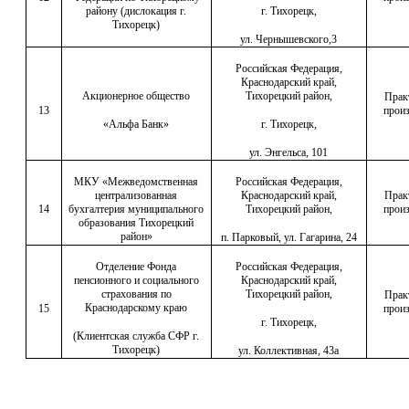
району (дислокация г.
г. Тихорецк,
Тихорецк)
ул. Чернышевского,3
Российская Федерация,
Краснодарский край,
Акционерное общество
Тихорецкий район,
Прак
13
произ
«Альфа Банк»
г. Тихорецк,
ул. Энгельса, 101
МКУ «Межведомственная
Российская Федерация,
централизованная
Краснодарский край,
Прак
14
бухгалтерия муниципального
Тихорецкий район,
произ
образования Тихорецкий
район»
п. Парковый, ул. Гагарина, 24
Отделение Фонда
Российская Федерация,
пенсионного и социального
Краснодарский край,
страхования по
Тихорецкий район,
Прак
Краснодарскому краю
15
произ
г. Тихорецк,
(Клиентская служба СФР г.
Тихорецк)
ул. Коллективная, 43а