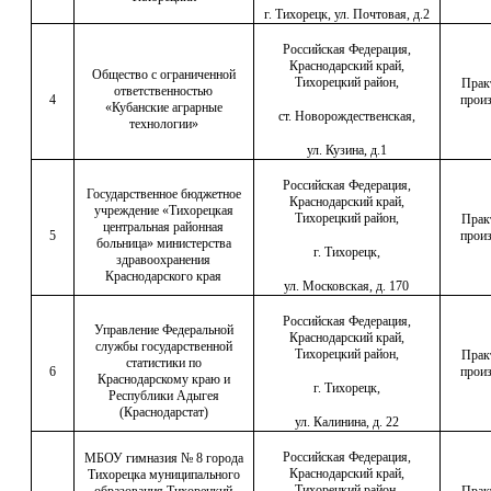
г. Тихорецк, ул. Почтовая, д.2
Российская Федерация,
Краснодарский край,
Общество с ограниченной
Тихорецкий район,
Прак
ответственностью
4
произ
«Кубанские аграрные
ст. Новорождественская,
технологии»
ул. Кузина, д.1
Российская Федерация,
Государственное бюджетное
Краснодарский край,
учреждение «Тихорецкая
Тихорецкий район,
Прак
центральная районная
5
произ
больница» министерства
г. Тихорецк,
здравоохранения
Краснодарского края
ул. Московская, д. 170
Российская Федерация,
Управление Федеральной
Краснодарский край,
службы государственной
Тихорецкий район,
Прак
статистики по
6
произ
Краснодарскому краю и
г. Тихорецк,
Республики Адыгея
(Краснодарстат)
ул. Калинина, д. 22
Российская Федерация,
МБОУ гимназия № 8 города
Краснодарский край,
Тихорецка муниципального
Тихорецкий район,