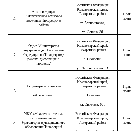
Российская Федерация,
Краснодарский край,
Администрация
Тихорецкий район,
Прак
Алексеевского сельского
11
произ
поселения Тихорецкого
ст. Алексеевская,
района
ул. Ленина, 36
Российская Федерация,
Краснодарский край,
Отдел Министерства
Тихорецкий район,
внутренних дел Российской
Прак
12
Федерации по Тихорецкому
произ
району (дислокация г.
г. Тихорецк,
Тихорецк)
ул. Чернышевского,3
Российская Федерация,
Краснодарский край,
Акционерное общество
Тихорецкий район,
Прак
13
произ
«Альфа Банк»
г. Тихорецк,
ул. Энгельса, 101
МКУ «Межведомственная
Российская Федерация,
централизованная
Краснодарский край,
Прак
14
бухгалтерия муниципального
Тихорецкий район,
произ
образования Тихорецкий