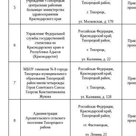
учреждение «Тихорецкая
Тихорецкий район,
Прак
центральная районная
5
произ
больница» министерства
г. Тихорецк,
здравоохранения
Краснодарского края
ул. Московская, д. 170
Российская Федерация,
Управление Федеральной
Краснодарский край,
службы государственной
Тихорецкий район,
Прак
статистики по
6
произ
Краснодарскому краю и
г. Тихорецк,
Республики Адыгея
(Краснодарстат)
ул. Калинина, д. 22
Российская Федерация,
МБОУ гимназия № 8 города
Краснодарский край,
Тихорецка муниципального
Тихорецкий район,
образования Тихорецкий
Прак
7
район имени четырежды
произ
Героя Советского Союза
г. Тихорецк,
Георгия Константиновича
Жукова
ул. Калинина, д. 128
Российская Федерация,
Краснодарский край,
Администрация
Тихорецкий район,
Прак
Архангельского сельского
8
произ
поселения Тихорецкого
ст. Фастовецкая,
района
ул. Ленина, 21