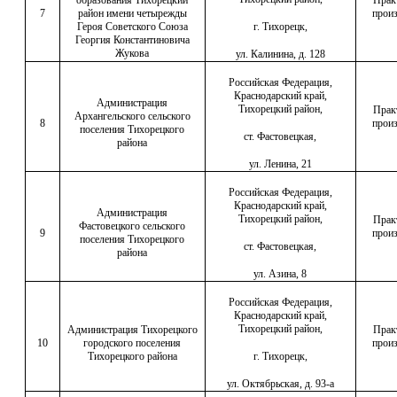
образования Тихорецкий
Прак
7
район имени четырежды
произ
Героя Советского Союза
г. Тихорецк,
Георгия Константиновича
Жукова
ул. Калинина, д. 128
Российская Федерация,
Краснодарский край,
Администрация
Тихорецкий район,
Прак
Архангельского сельского
8
произ
поселения Тихорецкого
ст. Фастовецкая,
района
ул. Ленина, 21
Российская Федерация,
Краснодарский край,
Администрация
Тихорецкий район,
Прак
Фастовецкого сельского
9
произ
поселения Тихорецкого
ст. Фастовецкая,
района
ул. Азина, 8
Российская Федерация,
Краснодарский край,
Тихорецкий район,
Администрация Тихорецкого
Прак
10
городского поселения
произ
Тихорецкого района
г. Тихорецк,
ул. Октябрьская, д. 93-а