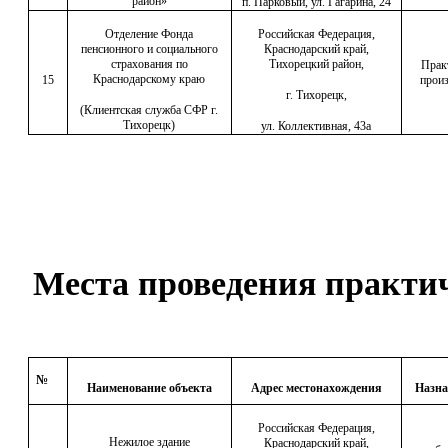
район»
п. Парковый, ул. Гагарина, 24
Отделение Фонда
Российская Федерация,
пенсионного и социального
Краснодарский край,
страхования по
Тихорецкий район,
Прак
Краснодарскому краю
15
произ
г. Тихорецк,
(Клиентская служба СФР г.
Тихорецк)
ул. Коллективная, 43а
Места проведения практи
№
Наименование объекта
Адрес местонахождения
Назна
Российская Федерация,
Нежилое здание
Краснодарский край,