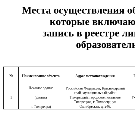
Места осуществления об
которые включаю
запись в
реестре л
образовател
№
Наименование объекта
Адрес местонахождения
Нежилое здание
Российская Федерация, Краснодарский
край, муниципальный район
1
(филиал
Тихорецкий, городское поселение
Уч
Тихорецкое, г. Тихорецк, ул.
Октябрьская, д. 24б.
г. Тихорецка)