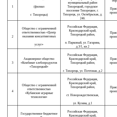
обр
муниципальный район
1
(филиал
Тихорецкий, городское
Прак
поселение Тихорецкое, г.
произ
Тихорецк, ул. Октябрьская, д.
г. Тихорецка)
24б.
Российская Федерация,
Общество с ограниченной
Краснодарский край,
ответственностью «Центр
Прак
Тихорецкий район,
оказания консалтинговых
2
произ
п. Парковый, ул. Гагарина,
услуг»
д.3/1, кв.2
Российская Федерация,
Акционерное общество
Краснодарский край,
Прак
3
«Комбинат хлебопродуктов
Тихорецкий район,
произ
«Тихорецкий»
г. Тихорецк, ул. Почтовая, д.2
Российская Федерация,
Краснодарский край,
Общество с ограниченной
Тихорецкий район,
Прак
ответственностью
4
произ
«Кубанские аграрные
ст. Новорождественская,
технологии»
ул. Кузина, д.1
Российская Федерация,
Государственное бюджетное
Краснодарский край,